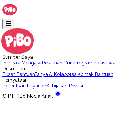
Sumber Daya
Inspirasi Mengajar
Pelatihan Guru
Program beasiswa
Dukungan
Pusat Bantuan
Tanya & Kolaborasi
Kontak Bantuan
Pernyataan
Ketentuan Layanan
Kebijakan Privasi
©
PT PiBo Media Anak