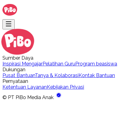
Sumber Daya
Inspirasi Mengajar
Pelatihan Guru
Program beasiswa
Dukungan
Pusat Bantuan
Tanya & Kolaborasi
Kontak Bantuan
Pernyataan
Ketentuan Layanan
Kebijakan Privasi
©
PT PiBo Media Anak